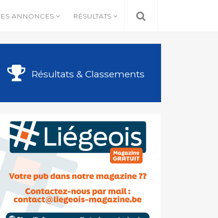
TES ANNONCES
RÉSULTATS
Résultats & Classements