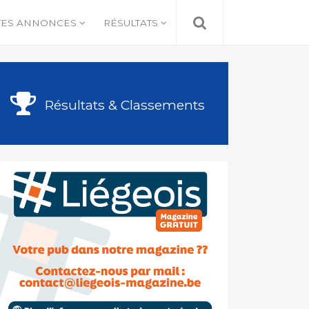
TES ANNONCES
RÉSULTATS
Résultats & Classements