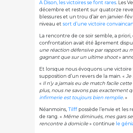
A Dison, les victoires se font rares
. Les V
décembre et restent sur quatorze revers 
blessures et un trou d’air en janvier-fé
niveau et
sort d’une victoire convaincan
La rencontre de ce soir semble, a priori
confrontation avait été âprement dispu
une réaction défensive par rapport au m
gagnant que sur un ultime shoot
» ann
Et lorsque nous évoquons une victoire f
supposition d’un revers de la main. «
Je 
«
Il n’y a jamais eu de match facile cette
plus, nous ne savons pas exactement qu
infirmerie est toujours bien remplie
.
»
Néanmoins,
Tilff
possède l’envie et les
de rang. «
Même diminués, mes gars sero
rencontre à domicile
» continue
le géni