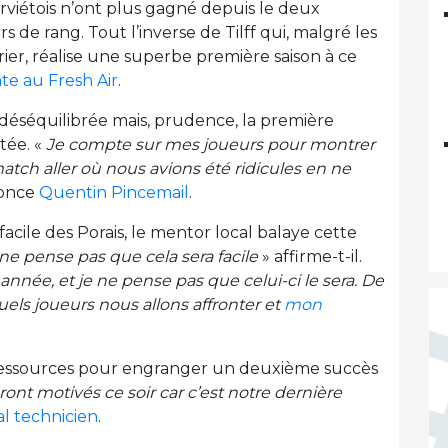
erviétois n’ont plus gagné depuis le deux
de rang. Tout l’inverse de Tilff qui, malgré les
vrier, réalise une superbe première saison à ce
te au Fresh Air
.
, déséquilibrée mais, prudence, la première
tée. «
Je compte sur mes joueurs pour montrer
atch aller où nous avions été ridicules en ne
once
Quentin Pincemail
.
acile des Porais, le mentor local balaye cette
ne pense pas que cela sera facile
» affirme-t-il.
 année, et je ne pense pas que celui-ci le sera. De
els joueurs nous allons affronter et
mon
 ressources pour engranger un deuxième succès
nt motivés ce soir car c’est notre dernière
al technicien
.