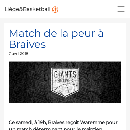
Liège&Basketball
Match de la peur à
Braives
Publié
7 avril 2018
le
Ce samedi, à 19h, Braives reçoit Waremme pour
un match déterminant pour le maintien.