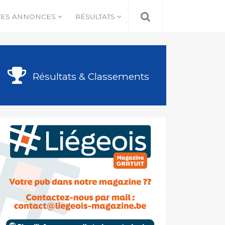
TES ANNONCES
RÉSULTATS
Résultats & Classements