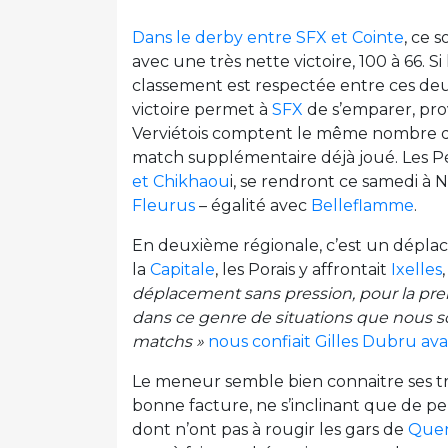
Dans le derby entre SFX et Cointe
, ce 
avec une très nette victoire, 100 à 66. S
classement est respectée entre ces de
victoire permet à
SFX
de s’emparer, pro
Verviétois comptent le même nombre de
match supplémentaire déjà joué. Les P
et Chikhaou
i, se rendront ce samedi à 
Fleurus
– égalité avec
Belleflamme
.
En deuxième régionale, c’est un déplac
la
Capitale
, les Porais y affrontait
Ixelles
déplacement sans pression, pour la prem
dans ce genre de situations que nous s
matchs »
nous confiait Gilles Dubru ava
Le meneur semble bien connaitre ses 
bonne facture, ne s’inclinant que de peu,
dont n’ont pas à rougir les gars de
Quen