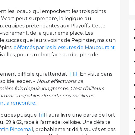
sont les locaux qui empochent les trois points
i l’écart peut surprendre, la logique du
ux équipes prétendantes aux Playoffs. Cette
visoirement, de la quatrième place. Les
 succès que leurs voisins de Pepinster, mais un
épins,
déforcés par les blessures de Maucourant
Nivelles, pour un choc face au dauphin de
ement difficile qui attendait
Tilff
. En visite dans
, solide leader. «
Nous effectuons ce
ière fois depuis longtemps. C’est d’ailleurs
ommes capables de sortir nos meilleurs
nt a rencontre.
troupes puisque
Tilff
aura livré une partie de fort
 69 à 62, face à l’armada ixelloise. Une défaite
tin Pincemail
, probablement déjà sauvés et pas