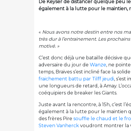
De Keyser de distancer quelque peu le
également à la lutte pour le maintien, 
«
Nous avons notre destin entre nos ma
très dur à l’entrainement. Les prochains
motivé. »
C’est donc déjà une bataille décisive que
adversaire du jour de
Wanze
, ne point
temps, Braives s’est incliné face la soli
fraichement battu par Tilff jeudi
, s’est
une longueurs de retard, à Amay. L’occa
coéquipiers de breaker les Giants.
Juste avant la rencontre, à 15h, c’est l
également à la lutte pour le maintien 
des frères Pire
souffle le chaud et le fro
Steven Vanherck
voudront montrer la v