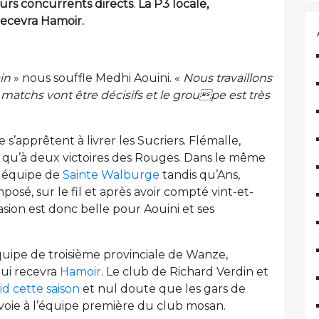
urs concurrents directs
.
La P3 locale,
recevra Hamoir.
in
» nous souffle Medhi Aouini. «
Nous travaillons
 matchs vont être décisifs et le groupe est très
 s’apprêtent à livrer les Sucriers. Flémalle,
e qu’à deux victoires des Rouges. Dans le même
de équipe de
Sainte Walburge
tandis qu’Ans,
 imposé, sur le fil et après avoir compté vint-et-
sion est donc belle pour Aouini et ses
’équipe de troisième provinciale de Wanze,
qui recevra
Hamoir
. Le club de Richard Verdin et
id cette saison
et nul doute que les gars de
oie à l’équipe première du club mosan.