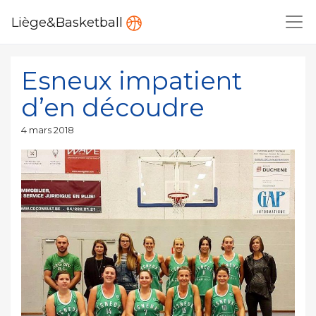
Liège&Basketball
Esneux impatient
d’en découdre
Publié
4 mars 2018
le