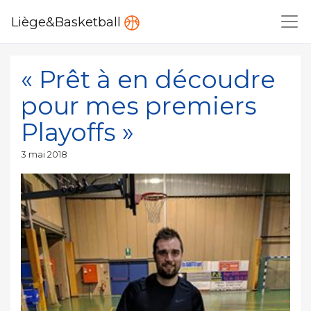
Liège&Basketball
« Prêt à en découdre
pour mes premiers
Playoffs »
Publié
3 mai 2018
le