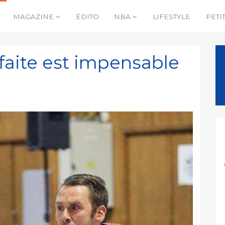
MAGAZINE
ÉDITO
NBA
LIFESTYLE
PETI
faite est impensable