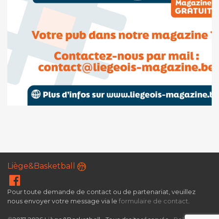
Liège&Basketball
Pour toute demande de contact ou de partenariat, veuillez
nous envoyer votre message via le
formulaire de contact
.