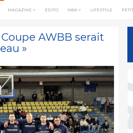
MAGAZINE
ÉDITO
NBA
LIFESTYLE
PETI
la Coupe AWBB serait
teau »