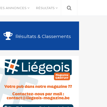
TES ANNONCES
RÉSULTATS
Résultats & Classements