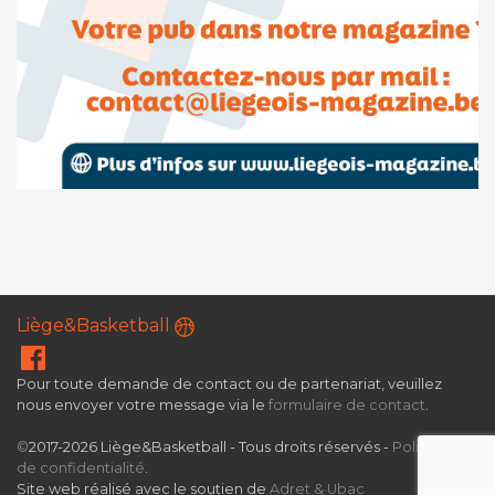
Liège&Basketball
Pour toute demande de contact ou de partenariat, veuillez
nous envoyer votre message via le
formulaire de contact
.
©
2017-2026 Liège&Basketball - Tous droits réservés -
Politique
de confidentialité
.
Site web réalisé avec le soutien de
Adret & Ubac