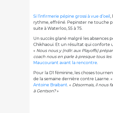
Si l’infirmerie pépine grossi à vue d’oeil
,
rythme, effréné. Pepinster ne touche p
suite à Waterloo, 55 à 75.
Un succès glané malgré les absences p
Chikhaoui. Et un résultat qui conforte 
«
Nous nous y (ndlr: aux Playoffs) prépa
coach nous en parle à presque tous les
Maucourant avant la rencontre
.
Pour la D1 féminine, les choses tournent 
de la semaine dernière contre Laarne. 
Antoine Braibant
. «
Désormais, il nous f
à Gentson?
»