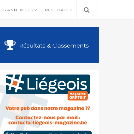
TES ANNONCES
RÉSULTATS
Résultats & Classements