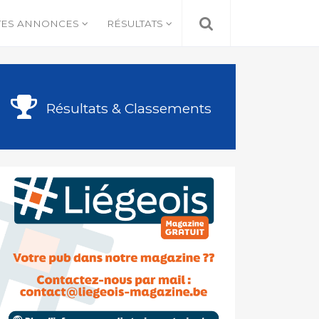
TES ANNONCES
RÉSULTATS
Résultats & Classements