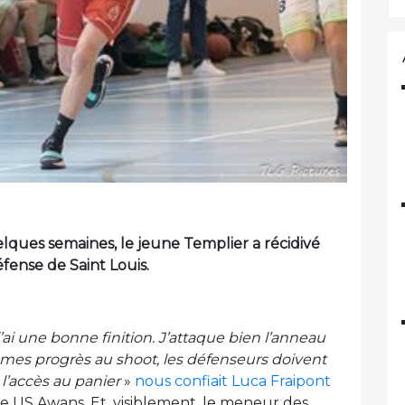
elques semaines, le jeune Templier a récidivé
éfense de Saint Louis.
j’ai une bonne finition. J’attaque bien l’anneau
u mes progrès au shoot, les défenseurs doivent
 l’accès au panier
»
nous confiait Luca Fraipont
re US Awans. Et, visiblement, le meneur des