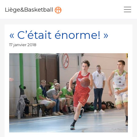
Liège&Basketball
« C’était énorme! »
Publié
17 janvier 2018
le