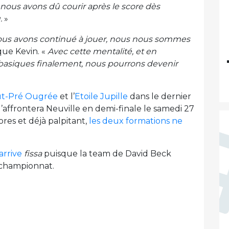
 nous avons dû courir après le score dès
.
»
nous avons continué à jouer, nous nous sommes
que Kevin. «
Avec cette mentalité, et en
ez basiques finalement, nous pourrons devenir
t-Pré Ougrée
et l’
Etoile Jupille
dans le dernier
u’affrontera Neuville en demi-finale le samedi 27
res et déjà palpitant,
les deux formations ne
 arrive
fissa
puisque la team de David Beck
n championnat.