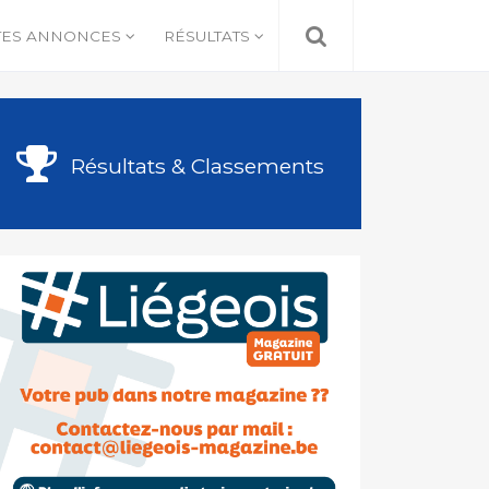
TES ANNONCES
RÉSULTATS
Résultats & Classements