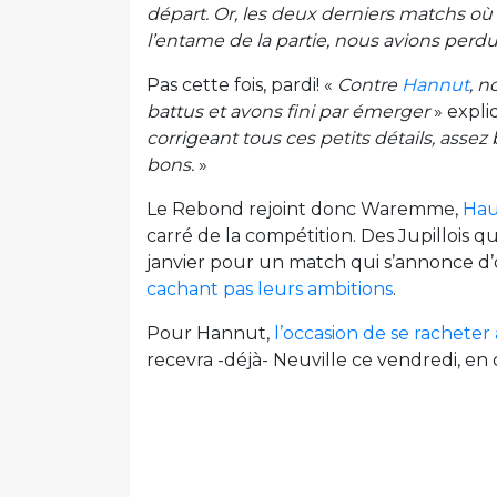
départ. Or, les deux derniers matchs où
l’entame de la partie, nous avions perdu
Pas cette fois, pardi! «
Contre
Hannut
, 
battus et avons fini par émerger
» expli
corrigeant tous ces petits détails, ass
bons.
»
Le Rebond rejoint donc Waremme,
Hau
carré de la compétition. Des Jupillois q
janvier pour un match qui s’annonce d’o
cachant pas leurs ambitions
.
Pour Hannut,
l’occasion de se racheter
recevra -déjà- Neuville ce vendredi, e