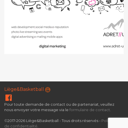
Liège&Basketball
Pour toute demande de contact ou de partenariat, veuillez
nous envoyer votre message via le
formulaire de contact
.
©
2017-2026 Liège&Basketball - Tous droits réservés -
Politique
de confidentialité
.