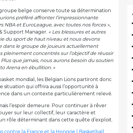
groupe belge conserve toute sa détermination
urions préféré affronter l’impressionnante
rs NBA et EuroLeague, avec toutes nos forces »
,
s & Support Manager.
« Les blessures et autres
ie du sport de haut niveau et nous devons
nce dans le groupe de joueurs actuellement
s pleinement concentrés sur l’objectif de réussir
et. Plus que jamais, nous aurons besoin du soutien
o Arena en ébullition. »
basket mondial, les Belgian Lions partiront donc
situation qui offrira aussi l’opportunité à
ence dans un contexte particulièrement relevé.
, mais l’espoir demeure. Pour continuer à rêver
uyer sur leur collectif, leur caractère et
 un rôle déterminant dans cette quête d’exploit.
s contre la France et la Hongrie | Basketball