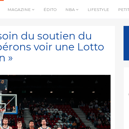
MAGAZINE
ÉDITO
NBA
LIFESTYLE
PETI
soin du soutien du
pérons voir une Lotto
n »