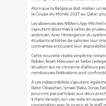
Alors que la Belgique doit réaliser un s
la Coupe du Monde 2027 au Qatar, plu
Les absences des NBAers Ajay Mitchell 
s’ajoutent désormais à celles de plusieu
américain. Avec l’émergence du systèm
étudiants-athlètes de valoriser leur ima
contraintes entourant leur disponibilité
Cette nouvelle réalité empêche notamm
Ridder, Noah Meeusen et Siebe Ledegen 
situation qui ne concerne d’ailleurs p
nombreuses fédérations sont confronté
À ces indisponibilités s’ajoutent égalem
Retin Obasohan, Ismaël Bako, Jonas Del
pourront pas participer aux deux proch
à Hans Vanwijn, son cas reste en suspen
concertation avec le joueur et le staff 