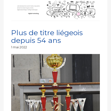
Plus de titre liégeois
depuis 54 ans
Publié
1 mai 2022
le