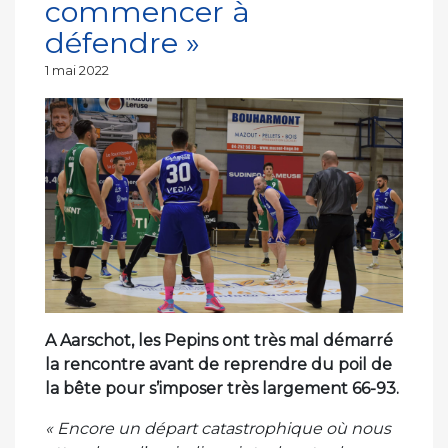
commencer à
défendre »
Publié
1 mai 2022
le
A Aarschot, les Pepins ont très mal démarré
la rencontre avant de reprendre du poil de
la bête pour s’imposer très largement 66-93.
« Encore un départ catastrophique où nous