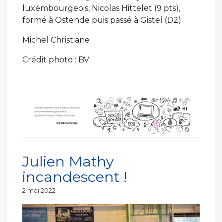
luxembourgeois, Nicolas Hittelet (9 pts),
formé à Ostende puis passé à Gistel (D2).
Michel Christiane
Crédit photo : BV
Julien Mathy
incandescent !
Publié
2 mai 2022
le