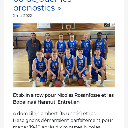
pronostics »
Publié
2 mai 2022
le
Et six in a row pour Nicolas Rossinfosse et les
Bobelins à Hannut. Entretien.
A domicile, Lambert (15 unités) et les
Hesbignons démarraient parfaitement pour
mener 19-10 après dix minutes. Nicolas