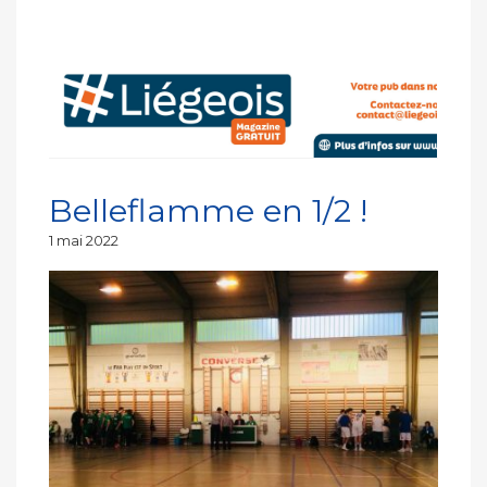
Belleflamme en 1/2 !
Publié
1 mai 2022
le