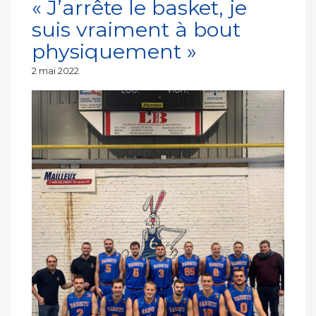
« J’arrête le basket, je
suis vraiment à bout
physiquement »
Publié
2 mai 2022
le