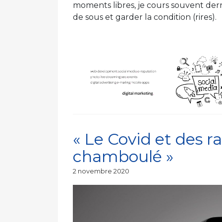
moments libres, je cours souvent de
de sous et garder la condition (rires).
« Le Covid et des ra
chamboulé »
Publié
2 novembre 2020
le