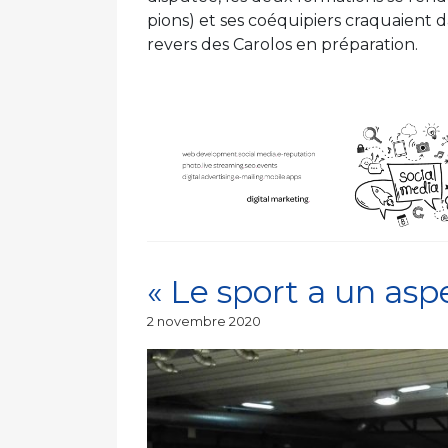
pions) et ses coéquipiers craquaient da
revers des Carolos en préparation.
« Le sport a un aspe
Publié
2 novembre 2020
le