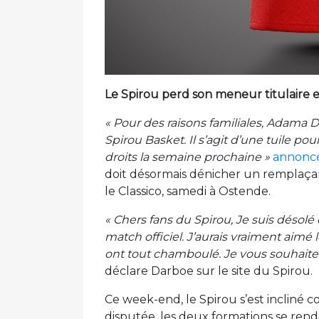
Le Spirou perd son meneur titulaire et 
« Pour des raisons familiales, Adama 
Spirou Basket. Il s’agit d’une tuile p
droits la semaine prochaine »
annonce 
doit désormais dénicher un remplaçant
le Classico, samedi à Ostende.
« Chers fans du Spirou, Je suis désol
match officiel. J’aurais vraiment aimé l
ont tout chamboulé. Je vous souhaite l
déclare Darboe sur le site du Spirou.
Ce week-end, le Spirou s’est incliné co
disputée, les deux formations se re