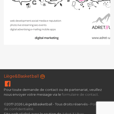
Liège&Basketball
Pour toute demande de contact ou de partenariat, veuillez
nous envoyer votre message via le
formulaire de contact
.
©
2017-2026 Liège&Basketball - Tous droits réservés -
Politique
de confidentialité
.
Site web réalisé avec le soutien de
Adret & Ubac