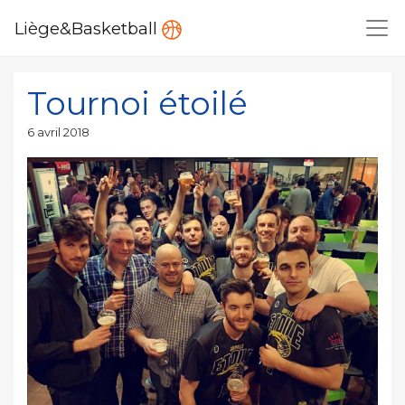
Liège&Basketball
Tournoi étoilé
Publié
6 avril 2018
le