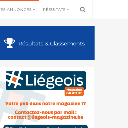
TES ANNONCES
RÉSULTATS
Résultats & Classements