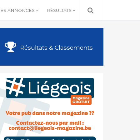
TES ANNONCES
RÉSULTATS
Résultats & Classements