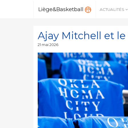
Liège&Basketball
ACTUALITÉS
Ajay Mitchell et l
Publié
21 mai 2026
le