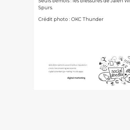
Seuls bémols : les blessures de Jalen 
Spurs.
Crédit photo : OKC Thunder