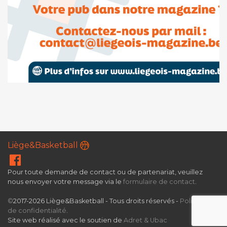
Liège&Basketball
Pour toute demande de contact ou de partenariat, veuillez
nous envoyer votre message via le
formulaire de contact
.
©
2017-2026 Liège&Basketball - Tous droits réservés -
Politique
de confidentialité
.
Site web réalisé avec le soutien de
Adret & Ubac