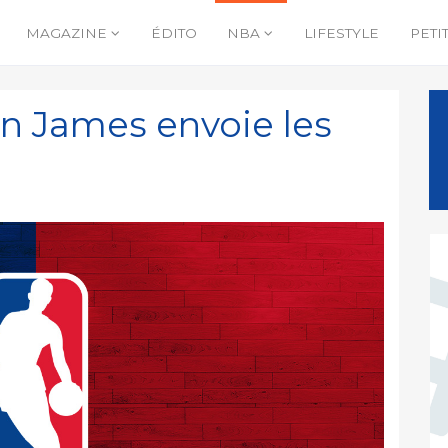
MAGAZINE
ÉDITO
NBA
LIFESTYLE
PETI
 James envoie les