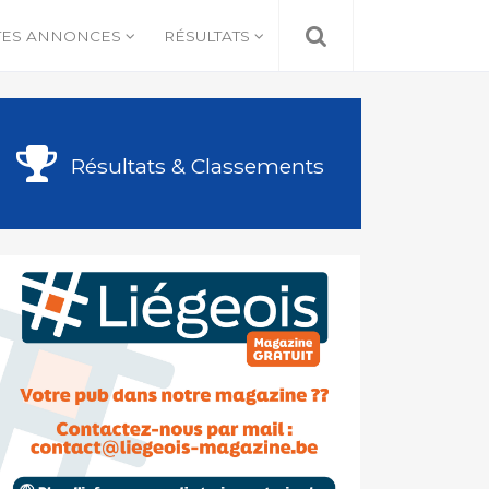
TES ANNONCES
RÉSULTATS
Résultats & Classements