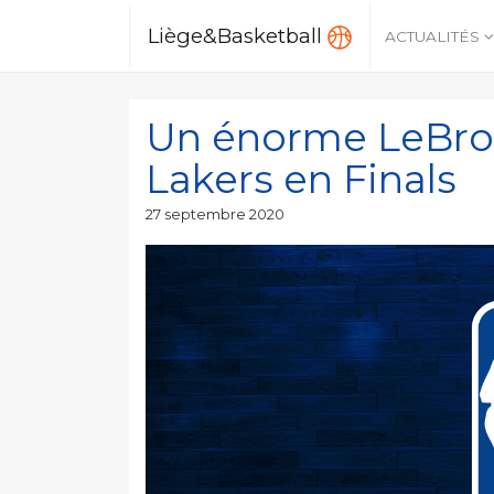
Liège&Basketball
ACTUALITÉS
Un énorme LeBron
Lakers en Finals
Publié
27 septembre 2020
le