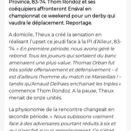
Province, 83-74. Thom Rondoz et ses
coéquipiers affronteront Ensival en
championnat ce weekend pour un derby qui
vaudra le déplacement. Reportage.
A domicile, Theux a créé la sensation en
réalisant l’upset ce jeudi face à la P1 d’Alleur, 83-
74. «
En première période, nous avons géré le
rebond. Tous les joueurs qui sortaient du banc
amenaient une plus-value. Thomas Orban fut
très solide offensivement et défensivement – il
est d’ailleurs l’homme du match ce Marseillais ! –
tandis qu’Arnaud Delhaes enchainait les triples
»
commence Thom Rondoz. A la pause, Theux
menait de onze unités.
La physionomie de la rencontre changeait en
seconde période. «
Nous subissions vraiment
face à des adversaires pourtant réduits à six et
qui n’ont fait aucun remplacement. Ce n’était