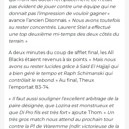
pas évident de jouer contre une équipe qui ne
donnait pas l’impression de vouloir gagner
»
avance l’ancien Disonnais. «
Nous avons toutefois
su rester concentrés. Laurent Stiel a effectué
une top deuxième mi-temps des deux côtés du
terrain
. »
A deux minutes du coup de sifflet final, les All
Blacks étaient revenus à six points. «
Mais nous
avons su rester lucides grâce à Saïd El Hajjaji qui
a bien géré le tempo et Raph Schimanski qui
contrôlait le rebond
. » Au final, Theux
l’emportait 83-74.
«
Il faut aussi souligner l’excellent arbitrage de la
paire désignée, que Lozina est monstrueux et
que Di Pro fils est très fort
» ajoute Thom. «
Un
très gros match nous attend au prochain tour
contre la P1 de Waremme (ndlr: victorieuse de la