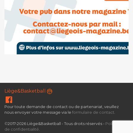
Liège&Basketball
Pour toute demande de contact ou de partenariat, veuillez
nous envoyer votre message via le
formulaire de contact
.
©
2017-2026 Liège&Basketball - Tous droits réservés -
Politique
de confidentialité
.