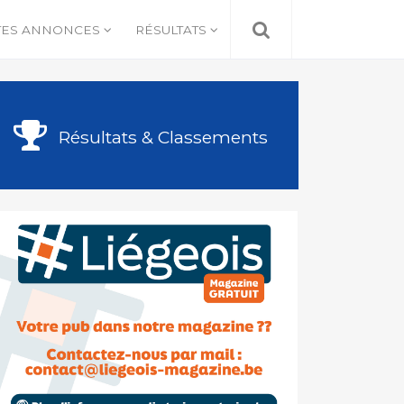
TES ANNONCES
RÉSULTATS
Résultats & Classements