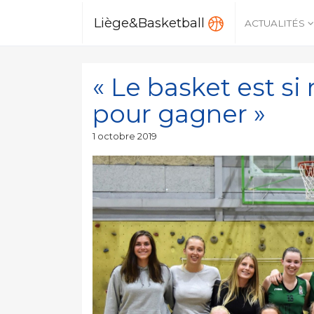
Liège&Basketball
ACTUALITÉS
« Le basket est si
pour gagner »
Publié
1 octobre 2019
le