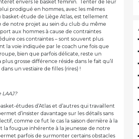
ntérêt envers le basket féminin. Tenter de leur
celui prodigué en hommes, avec les mêmes
 basket-étude de Liège Atlas, est tellement
être de notre projet au sein du club du même
rapport aux hommes à cause de contraintes
éduire ces contraintes – sont souvent plus
ent la voie indiquée par le coach une fois que
roupe, bien que parfois délicate, reste un
plus grosse différence réside dans le fait qu’il
ans un vestiaire de filles (rires) !
e LAAJ?
sket-études d’Atlas et d’autres qui travaillent
met d’insister davantage sur les détails sans
ectif, comme ce fut le cas la saison dernière à la
t la fougue inhérente à la jeunesse de notre
 permet parfois de surmonter certains obstacles