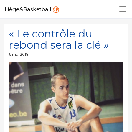
Liège&Basketball
« Le contrôle du
rebond sera la clé »
Publié
6 mai 2018
le