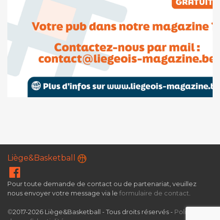
Liège&Basketball
Pour toute demande de contact ou de partenariat, veuillez
nous envoyer votre message via le
formulaire de contact
.
©
2017-2026 Liège&Basketball - Tous droits réservés -
Politique