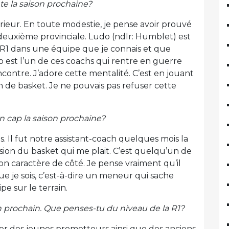
te la saison prochaine?
rieur. En toute modestie, je pense avoir prouvé
 deuxième provinciale. Ludo (ndlr: Humblet) est
R1 dans une équipe que je connais et que
do est l’un de ces coachs qui rentre en guerre
encontre. J’adore cette mentalité. C’est en jouant
n de basket. Je ne pouvais pas refuser cette
un cap la saison prochaine?
 pas. Il fut notre assistant-coach quelques mois la
ision du basket qui me plait. C’est quelqu’un de
n caractère de côté. Je pense vraiment qu’il
que je sois, c’est-à-dire un meneur qui sache
pe sur le terrain.
an prochain. Que penses-tu du niveau de la R1?
er des jeunes prometteurs ainsi que des anciens