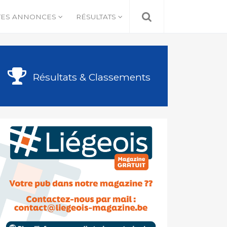
TES ANNONCES
RÉSULTATS
Résultats & Classements