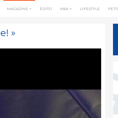
MAGAZINE
ÉDITO
NBA
LIFESTYLE
PETI
e! »