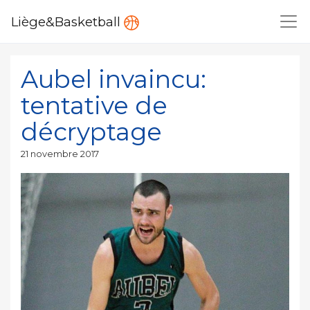
Liège&Basketball
Aubel invaincu:
tentative de
décryptage
Publié
21 novembre 2017
le