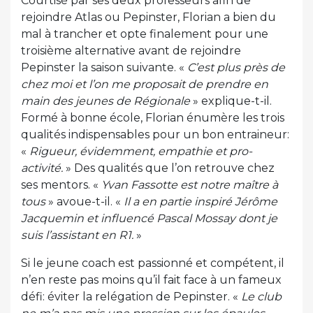
Courtisé par ses deux professeurs afin de
rejoindre Atlas ou Pepinster, Florian a bien du
mal à trancher et opte finalement pour une
troisième alternative avant de rejoindre
Pepinster la saison suivante. «
C’est plus près de
chez moi et l’on me proposait de prendre en
main des jeunes de Régionale
» explique-t-il.
Formé à bonne école, Florian énumère les trois
qualités indispensables pour un bon entraineur:
«
Rigueur, évidemment, empathie et pro-
activité.
» Des qualités que l’on retrouve chez
ses mentors. «
Yvan Fassotte est notre maître à
tous
» avoue-t-il. «
Il a en partie inspiré Jérôme
Jacquemin et influencé Pascal Mossay dont je
suis l’assistant en R1.
»
Si le jeune coach est passionné et compétent, il
n’en reste pas moins qu’il fait face à un fameux
défi: éviter la relégation de Pepinster. «
Le club