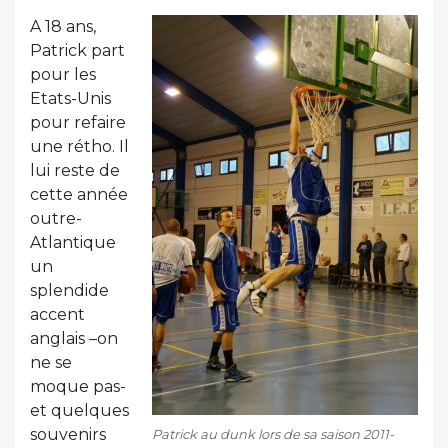
A 18 ans,
Patrick part
pour les
Etats-Unis
pour refaire
une rétho. Il
lui reste de
cette année
outre-
Atlantique
un
splendide
accent
anglais –on
ne se
moque pas-
et quelques
souvenirs
Patrick au dunk lors de sa saison 2011-