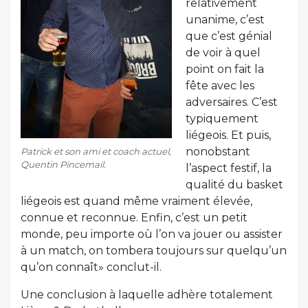
relativement
unanime, c’est
que c’est génial
de voir à quel
point on fait la
fête avec les
adversaires. C’est
typiquement
liégeois. Et puis,
nonobstant
Patrick et son ami et coach actuel,
Quentin Pincemail.
l’aspect festif, la
qualité du basket
liégeois est quand même vraiment élevée,
connue et reconnue. Enfin, c’est un petit
monde, peu importe où l’on va jouer ou assister
à un match, on tombera toujours sur quelqu’un
qu’on connaît» conclut-il.
Une conclusion à laquelle adhère totalement