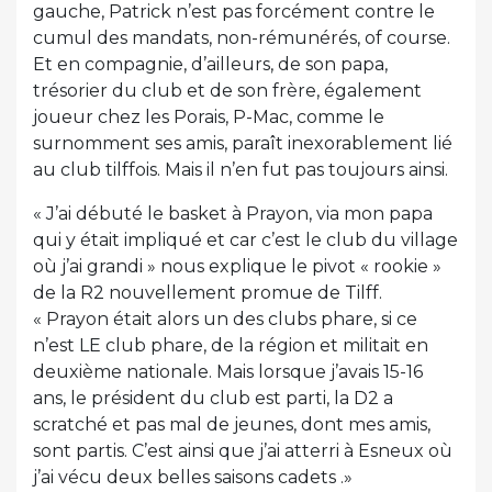
gauche, Patrick n’est pas forcément contre le
cumul des mandats, non-rémunérés, of course.
Et en compagnie, d’ailleurs, de son papa,
trésorier du club et de son frère, également
joueur chez les Porais, P-Mac, comme le
surnomment ses amis, paraît inexorablement lié
au club tilffois. Mais il n’en fut pas toujours ainsi.
« J’ai débuté le basket à Prayon, via mon papa
qui y était impliqué et car c’est le club du village
où j’ai grandi » nous explique le pivot « rookie »
de la R2 nouvellement promue de Tilff.
« Prayon était alors un des clubs phare, si ce
n’est LE club phare, de la région et militait en
deuxième nationale. Mais lorsque j’avais 15-16
ans, le président du club est parti, la D2 a
scratché et pas mal de jeunes, dont mes amis,
sont partis. C’est ainsi que j’ai atterri à Esneux où
j’ai vécu deux belles saisons cadets .»