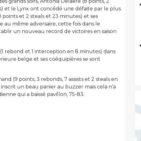
 des grands soirs, Antonia Delaere (8 points, 2
) et le Lynx ont concédé une défaite par le plus
10 points et 2 steals et 23 minutes) et ses
e au même adversaire, cette fois dans le
ablir un nouveau record de victoires en saison
1 rebond et 1 interception en 8 minutes) dans
ntérieure belge et ses coéquipières se sont
and (9 points, 3 rebonds, 7 assists et 2 steals en
et inscrit un beau panier au buzzer mais cela n’a
ienne qui a baissé pavillon, 75-83.