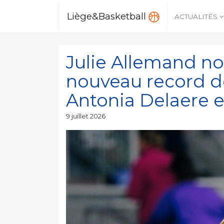
Liège&Basketball
ACTUALITÉS
Julie Allemand noir
nouveau record de
Antonia Delaere e
Publié
9 juillet 2026
le