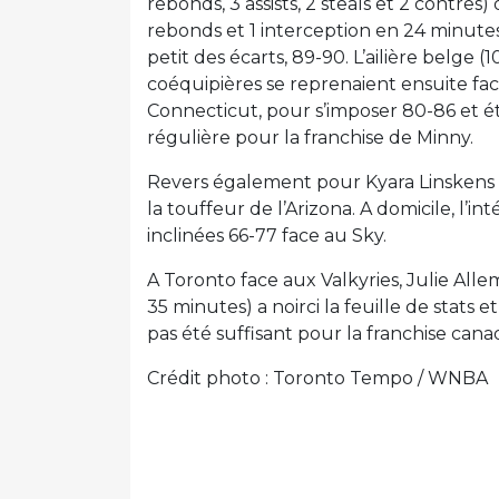
rebonds, 3 assists, 2 steals et 2 contres)
rebonds et 1 interception en 24 minutes
petit des écarts, 89-90. L’ailière belge (
coéquipières se reprenaient ensuite fac
Connecticut, pour s’imposer 80-86 et ét
régulière pour la franchise de Minny.
Revers également pour Kyara Linskens (
la touffeur de l’Arizona. A domicile, l’i
inclinées 66-77 face au Sky.
A Toronto face aux Valkyries, Julie Allem
35 minutes) a noirci la feuille de stats 
pas été suffisant pour la franchise canad
Crédit photo : Toronto Tempo / WNBA