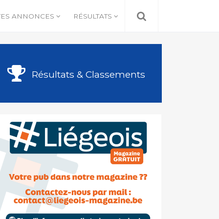
TES ANNONCES
RÉSULTATS
Résultats & Classements