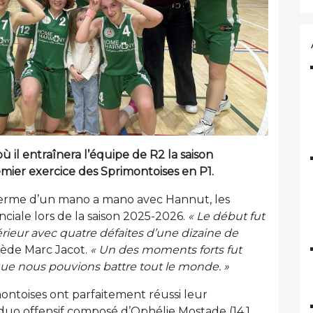
ù il entraînera l’équipe de R2 la saison
emier exercice des Sprimontoises en P1.
terme d’un mano a mano avec Hannut, les
nciale lors de la saison 2025-2026.
« Le début fut
rieur avec quatre défaites d’une dizaine de
cède Marc Jacot.
« Un des moments forts fut
que nous pouvions battre tout le monde. »
montoises ont parfaitement réussi leur
duo offensif composé d’Ophélie Mostade (14,1