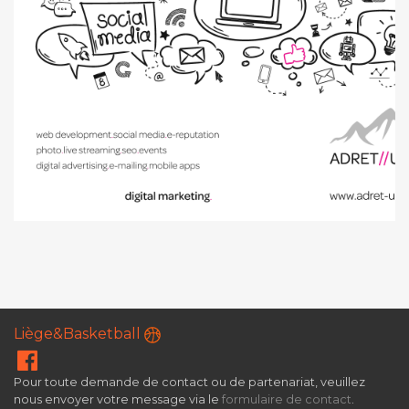
Liège&Basketball
Pour toute demande de contact ou de partenariat, veuillez
nous envoyer votre message via le
formulaire de contact
.