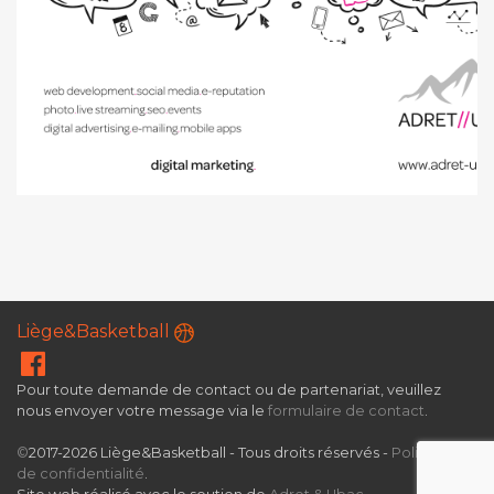
Liège&Basketball
Pour toute demande de contact ou de partenariat, veuillez
nous envoyer votre message via le
formulaire de contact
.
©
2017-2026 Liège&Basketball - Tous droits réservés -
Politique
de confidentialité
.