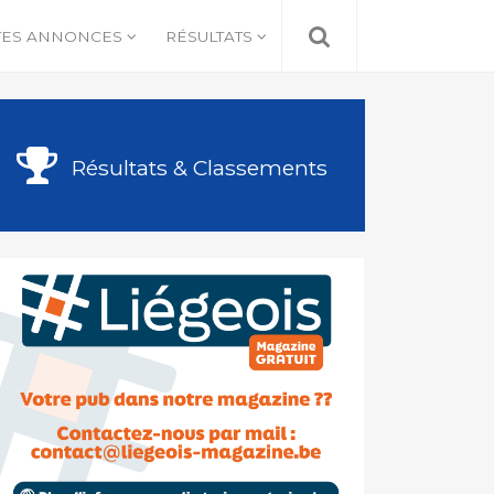
TES ANNONCES
RÉSULTATS
Résultats & Classements