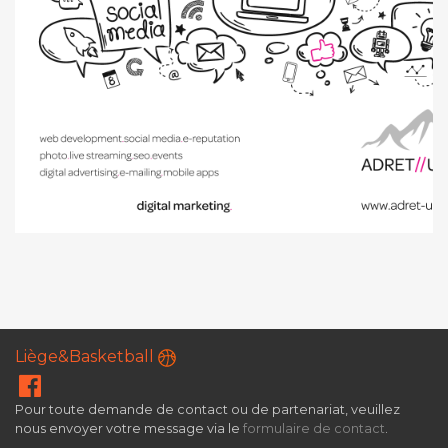
Liège&Basketball
Pour toute demande de contact ou de partenariat, veuillez
nous envoyer votre message via le
formulaire de contact
.