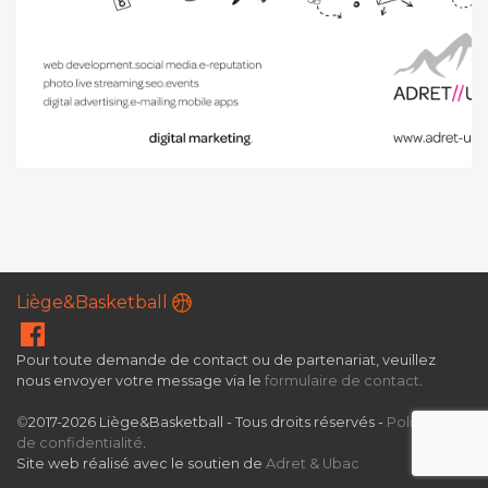
Liège&Basketball
Pour toute demande de contact ou de partenariat, veuillez
nous envoyer votre message via le
formulaire de contact
.
©
2017-2026 Liège&Basketball - Tous droits réservés -
Politique
de confidentialité
.
Site web réalisé avec le soutien de
Adret & Ubac