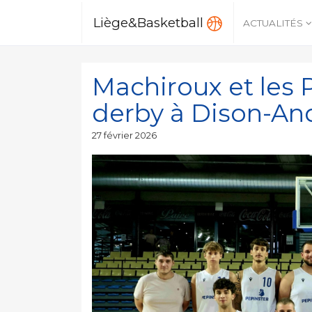
Liège&Basketball
ACTUALITÉS
Machiroux et les 
derby à Dison-An
Publié
27 février 2026
le