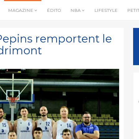
MAGAZINE
ÉDITO
NBA
LIFESTYLE
PETI
Pepins remportent le
drimont