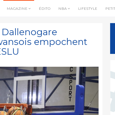
MAGAZINE
ÉDITO
NBA
LIFESTYLE
PETI
 Dallenogare
Awansois empochent
 ESLU