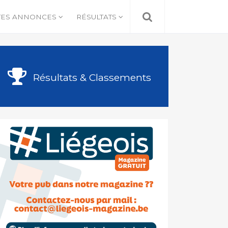
TES ANNONCES
RÉSULTATS
Résultats & Classements