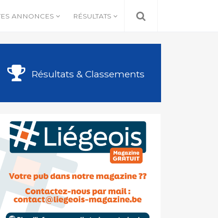
TES ANNONCES
RÉSULTATS
Résultats & Classements