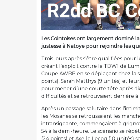
Les Cointoises ont largement dominé la
justesse à Natoye pour rejoindre les q
Trois jours après s’être qualifiées pour
créant l’exploit contre la TDW1 de Lu
Coupe AWBB en se déplaçant chez la so
points), Sarah Matthys (9 unités) et leu
pour mener d’une courte tête après dix
difficultés et se retrouvaient derrière à 
Après un passage salutaire dans l’intimité
les Mosanes se retroussaient les manch
intransigeante, commençaient à grignot
54 à la demi-heure. Le scénario se répét
(24 points) et Axelle Lecoq (10 unités) s