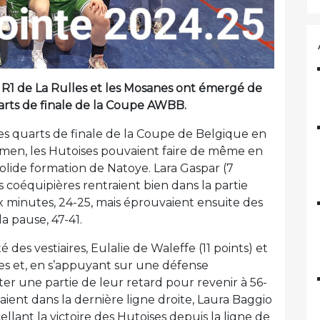
 R1 de La Rulles et les Mosanes ont émergé de
uarts de finale de la Coupe AWBB.
 les quarts de finale de la Coupe de Belgique en
mmen, les Hutoises pouvaient faire de même en
lide formation de Natoye. Lara Gaspar (7
rs coéquipières rentraient bien dans la partie
 minutes, 24-25, mais éprouvaient ensuite des
la pause, 47-41.
 des vestiaires, Eulalie de Waleffe (11 points) et
es et, en s’appuyant sur une défense
er une partie de leur retard pour revenir à 56-
aient dans la dernière ligne droite, Laura Baggio
cellant la victoire des Hutoises depuis la ligne de