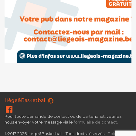
Liège&Basketball
Pour toute demande de contact ou de partenariat, veuillez
nous envoyer votre message via le
formulaire de contact
.
©
2017-2026 Liège&Basketball - Tous droits réservés -
Politique