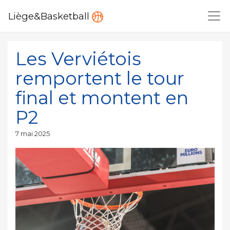
Liège&Basketball
Les Verviétois
remportent le tour
final et montent en
P2
Publié
7 mai 2025
le