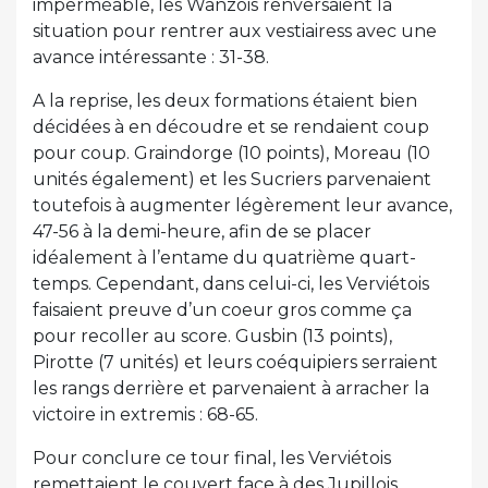
imperméable, les Wanzois renversaient la
situation pour rentrer aux vestiairess avec une
avance intéressante : 31-38.
A la reprise, les deux formations étaient bien
décidées à en découdre et se rendaient coup
pour coup. Graindorge (10 points), Moreau (10
unités également) et les Sucriers parvenaient
toutefois à augmenter légèrement leur avance,
47-56 à la demi-heure, afin de se placer
idéalement à l’entame du quatrième quart-
temps. Cependant, dans celui-ci, les Verviétois
faisaient preuve d’un coeur gros comme ça
pour recoller au score. Gusbin (13 points),
Pirotte (7 unités) et leurs coéquipiers serraient
les rangs derrière et parvenaient à arracher la
victoire in extremis : 68-65.
Pour conclure ce tour final, les Verviétois
remettaient le couvert face à des Jupillois