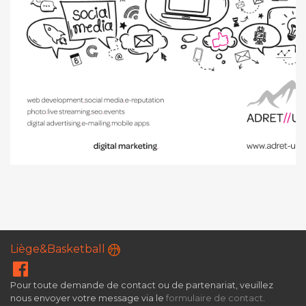
Liège&Basketball
Pour toute demande de contact ou de partenariat, veuillez
nous envoyer votre message via le
formulaire de contact
.