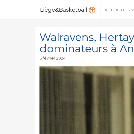
Liège&Basketball
ACTUALITÉS
Walravens, Hertay
dominateurs à An
Publié
3 février 2024
le