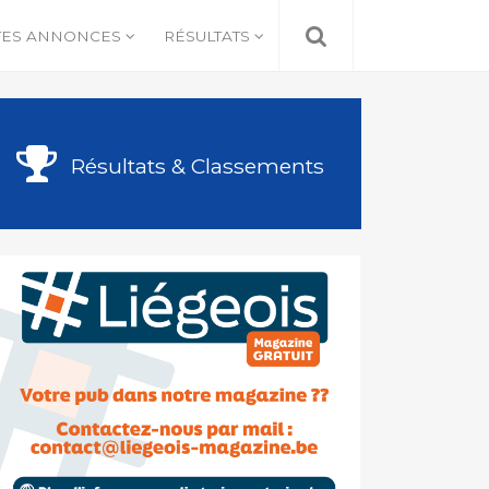
TES ANNONCES
RÉSULTATS
Résultats & Classements