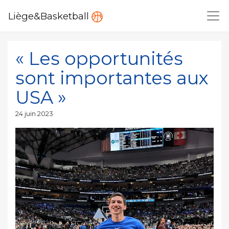
Liège&Basketball
« Les opportunités
sont importantes aux
USA »
Publié
24 juin 2023
le