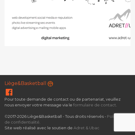
Liège&Basketball
Pour toute demande de contact ou de partenariat, veuillez
nous envoyer votre message via le
formulaire de contact
.
©
2017-2026 Liège&Basketball - Tous droits réservés -
Politique
de confidentialité
.
Site web réalisé avec le soutien de
Adret & Ubac