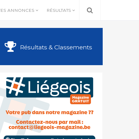
TES ANNONCES
RÉSULTATS
Résultats & Classements