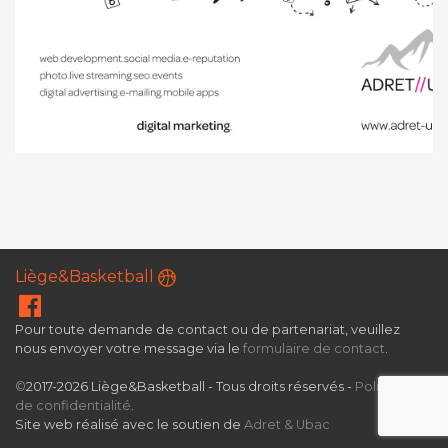
Liège&Basketball
Pour toute demande de contact ou de partenariat, veuillez
nous envoyer votre message via le
formulaire de contact
.
©
2017-2026 Liège&Basketball - Tous droits réservés -
Politique
de confidentialité
.
Site web réalisé avec le soutien de
Adret & Ubac