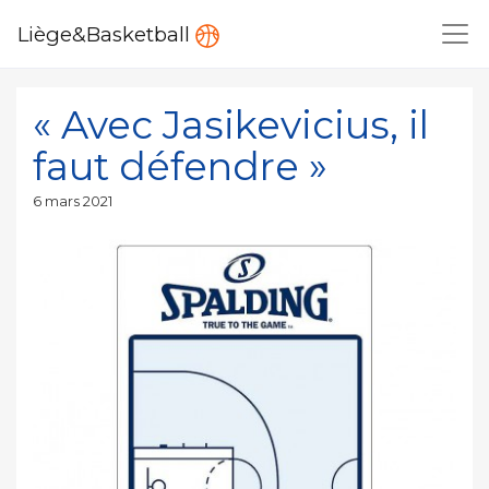
Liège&Basketball
« Avec Jasikevicius, il
faut défendre »
Publié
6 mars 2021
le